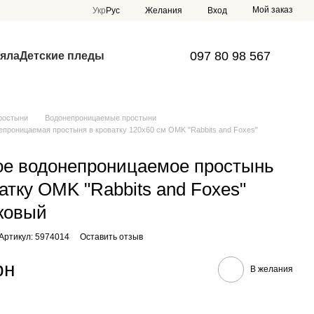
Мой заказ
Укр
Рус
Желания
Вход
097 80 98 567
яла
Детские пледы
ростыни
Водонепроницаемые простыни
епроницаемая простыня в кроватку 120х60 см OMK "Rabbits and Foxes"
ое водонепроницаемое простынь
атку OMK "Rabbits and Foxes"
ковый
Артикул: 5974014
Оставить отзыв
рн
В желания