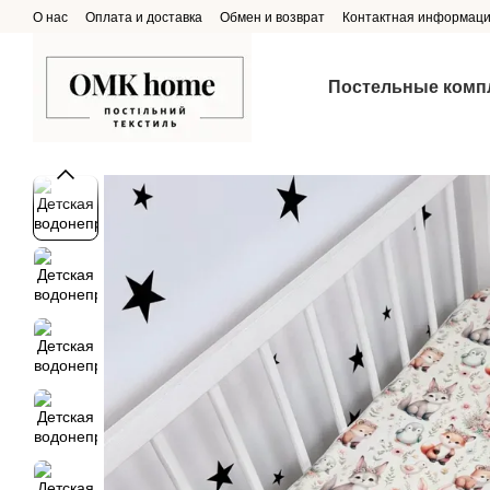
Перейти к основному контенту
О нас
Оплата и доставка
Обмен и возврат
Контактная информац
Постельные комп