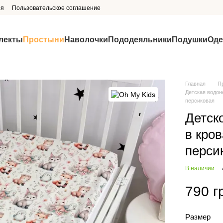
ия
Пользовательское соглашение
лекты
Простыни
Наволочки
Пододеяльники
Подушки
Оде
Главная
П
Детская водон
персиковая
Детск
в кров
перси
В наличии
790 г
Размер