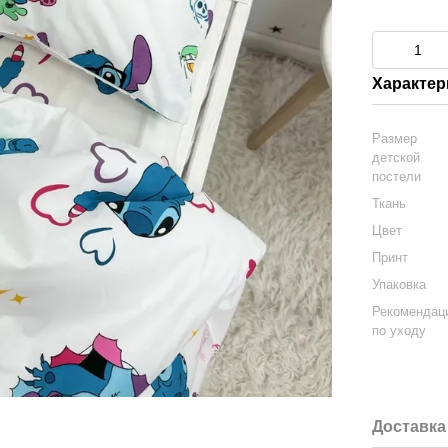
Характер
Размер
детской
постели
Ткань
Цвет
Принт
Упаковка
Рекомендац
по уходу
Доставка