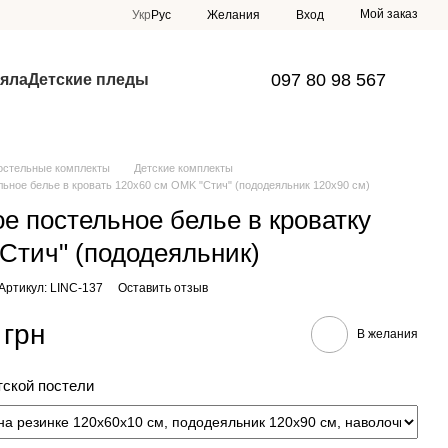
Мой заказ
Укр
Рус
Желания
Вход
097 80 98 567
яла
Детские пледы
остельные комплекты
Детские комплекты
льное белье в кровать 120х60 см OMK "Стич" (пододеяльник 120х90 см)
ое постельное белье в кроватку
Стич" (пододеяльник)
Артикул: LINC-137
Оставить отзыв
 грн
В желания
тской постели