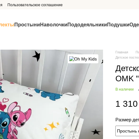
ия
Пользовательское соглашение
лекты
Простыни
Наволочки
Пододеяльники
Подушки
Оде
Главная
П
Детское посте
Детск
OMK "
В наличии
1 310
Размер де