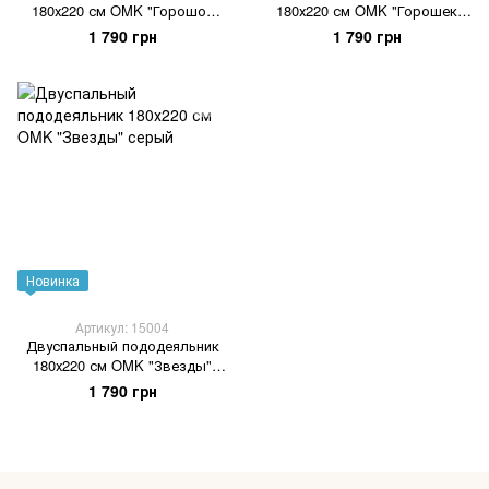
180х220 см OMK "Горошок
180х220 см OMK "Горошек
розовый на белом"
белый на пудровом"
1 790 грн
1 790 грн
Новинка
Артикул: 15004
Двуспальный пододеяльник
180х220 см OMK "Звезды"
серый
1 790 грн