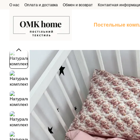
Перейти к основному контенту
О нас
Оплата и доставка
Обмен и возврат
Контактная информац
Постельные комп