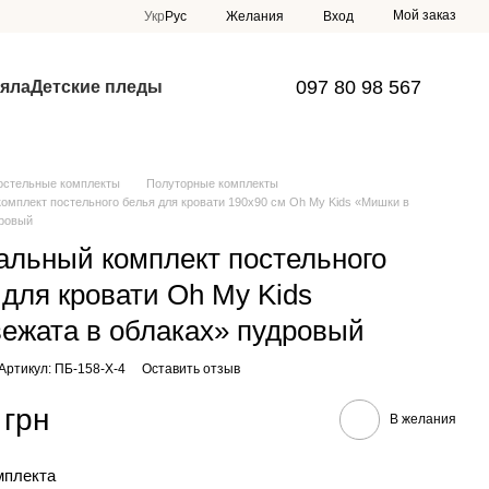
Мой заказ
Укр
Рус
Желания
Вход
097 80 98 567
яла
Детские пледы
остельные комплекты
Полуторные комплекты
омплект постельного белья для кровати 190х90 см Oh My Kids «Мишки в
дровый
альный комплект постельного
 для кровати Oh My Kids
ежата в облаках» пудровый
Артикул: ПБ-158-Х-4
Оставить отзыв
 грн
В желания
мплекта