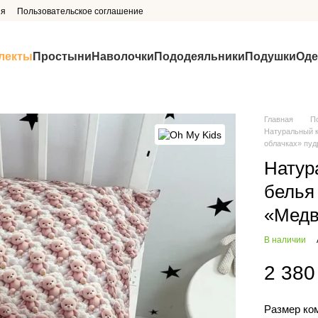
ия
Пользовательское соглашение
лекты
Простыни
Наволочки
Пододеяльники
Подушки
Оде
Главная
П
Натуральный к
облачках» пу
Натур
белья
«Медв
В наличии
2 380
Размер ко