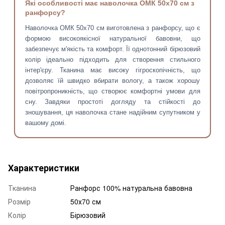
Які особливості має наволочка ОМК 50х70 см з
ранфорсу?
Наволочка ОМК 50х70 см виготовлена з ранфорсу, що є
формою високоякісної натуральної бавовни, що
забезпечує м'якість та комфорт. Її однотонний бірюзовий
колір ідеально підходить для створення стильного
інтер'єру. Тканина має високу гігроскопічність, що
дозволяє їй швидко вбирати вологу, а також хорошу
повітропроникність, що створює комфортні умови для
сну. Завдяки простоті догляду та стійкості до
зношування, ця наволочка стане надійним супутником у
вашому домі.
Характеристики
Тканина
Ранфорс 100% натуральна бавовна
Розмір
50х70 см
Колір
Бірюзовий