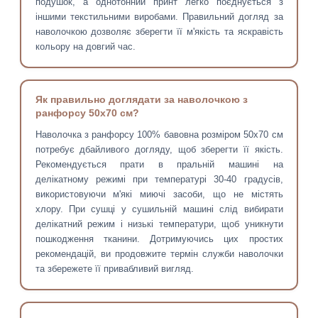
подушок, а однотонний принт легко поєднується з
іншими текстильними виробами. Правильний догляд за
наволочкою дозволяє зберегти її м'якість та яскравість
кольору на довгий час.
Як правильно доглядати за наволочкою з
ранфорсу 50х70 см?
Наволочка з ранфорсу 100% бавовна розміром 50х70 см
потребує дбайливого догляду, щоб зберегти її якість.
Рекомендується прати в пральній машині на
делікатному режимі при температурі 30-40 градусів,
використовуючи м'які миючі засоби, що не містять
хлору. При сушці у сушильній машині слід вибирати
делікатний режим і низькі температури, щоб уникнути
пошкодження тканини. Дотримуючись цих простих
рекомендацій, ви продовжите термін служби наволочки
та збережете її привабливий вигляд.