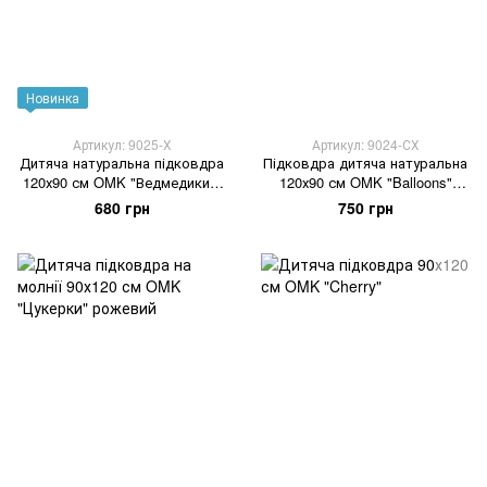
Новинка
Артикул: 9025-Х
Артикул: 9024-СХ
Дитяча натуральна підковдра
Підковдра дитяча натуральна
120х90 см OMK "Ведмедики у
120х90 см OMK "Balloons"
хмаринках" пудровий
блакитний
680 грн
750 грн