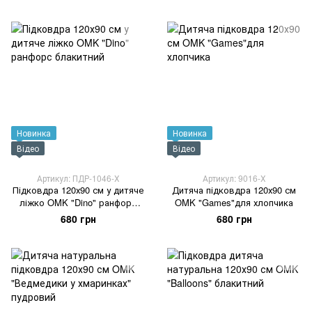
Новинка
Новинка
Відео
Відео
Артикул: ПДР-1046-Х
Артикул: 9016-Х
Підковдра 120х90 см у дитяче
Дитяча підковдра 120х90 см
ліжко OMK "Dino" ранфорс
OMK "Games"для хлопчика
блакитний
680 грн
680 грн