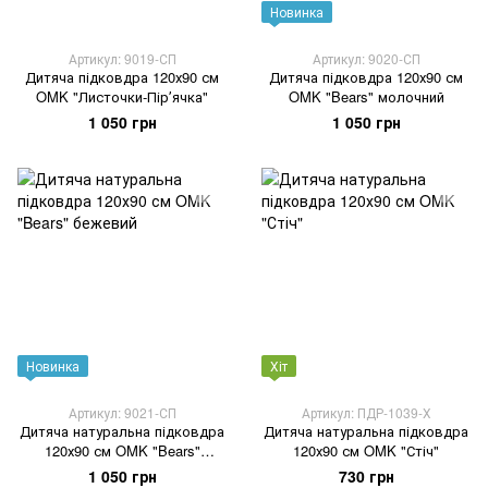
Новинка
Артикул: 9019-СП
Артикул: 9020-СП
Дитяча підковдра 120х90 см
Дитяча підковдра 120х90 см
OMK "Листочки-Пірʼячка"
OMK "Bears" молочний
1 050 грн
1 050 грн
Новинка
Хіт
Артикул: 9021-СП
Артикул: ПДР-1039-Х
Дитяча натуральна підковдра
Дитяча натуральна підковдра
120х90 см OMK "Bears"
120х90 см OMK "Стіч"
бежевий
1 050 грн
730 грн