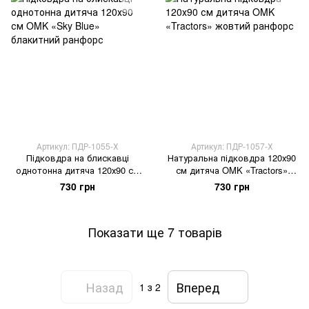
Артикул: ПДР-1055-Х
Артикул: ПДР-1057-Х
Підковдра на блискавці
Натуральна підковдра 120х90
однотонна дитяча 120х90 см
см дитяча OMK «Tractors»
OMK «Sky Blue» блакитний
жовтий ранфорс
730 грн
730 грн
ранфорс
Показати ще 7 товарів
Назад
Вперед
1
з 2