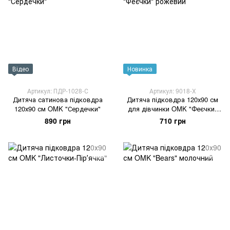
Відео
Новинка
Артикул: ПДР-1028-С
Артикул: 9018-Х
Дитяча сатинова підковдра
Дитяча підковдра 120х90 см
120х90 см OMK "Сердечки"
для дівчинки OMK "Феєчки"
рожевий
890 грн
710 грн