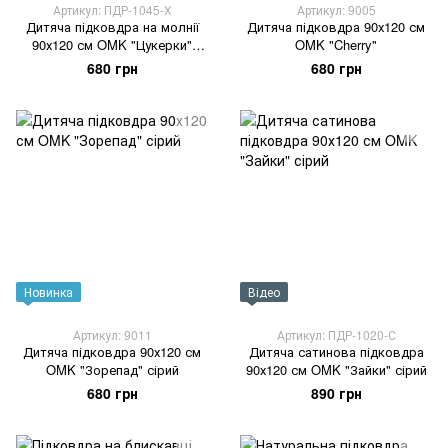
Артикул: ПДР-1045-Х
Артикул: 9005
Дитяча підковдра на молнії
Дитяча підковдра 90х120 см
90х120 см OMK "Цукерки"
OMK "Cherry"
рожевий
680 грн
680 грн
Новинка
Відео
Артикул: 9011
Артикул: ПДР-1020-С
Дитяча підковдра 90х120 см
Дитяча сатинова підковдра
OMK "Зорепад" сірий
90х120 см OMK "Зайки" сірий
680 грн
890 грн