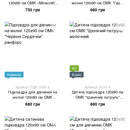
120х90 см OMK «Minecraft»
молнії 120х90 см OMK "Гаррі
зелений ранфорс
Поттер" ранфорс
730 грн
680 грн
Хіт
Новинка
Відео
Артикул: ПДР-1048-Х
Артикул: 9015-Х
Підковдра для дівчинки на
Дитяча підковдра 120х90 см
молнії 120х90 см OMK
OMK "Щенячий патруль"
"Червоні Сердечки" ранфорс
молочний
680 грн
680 грн