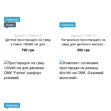
Новинка
Відео
Новинка
Артикул: 12364-Х-2
Артикул: 12367-Х
Дитяче простирадло на гумці
Натуральне простирадло на
у ліжко 160х80 см для
гумці для дитячого матраса
дівчинки OMK "Лабубу"
120х60 см OMK "Гаррі Поттер"
790 грн
450 грн
ранфорс
Новинка