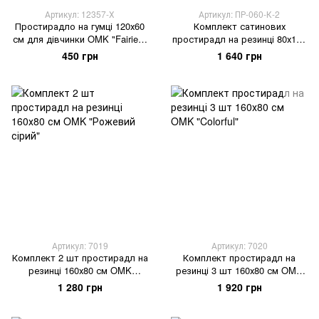
Артикул: 12357-Х
Артикул: ПР-060-К-2
Простирадло на гумці 120х60
Комплект сатинових
см для дівчинки OMK "Fairies"
простирадл на резинці 80х160
ранфорс рожевий
см OMK «Бежевий молочний»
450 грн
1 640 грн
Артикул: 7019
Артикул: 7020
Комплект 2 шт простирадл на
Комплект простирадл на
резинці 160х80 см OMK
резинці 3 шт 160х80 см OMK
"Рожевий сірий"
"Colorful"
1 280 грн
1 920 грн