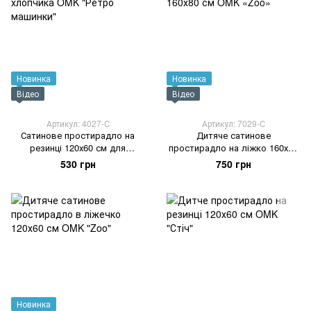
Новинка
Новинка
Відео
Відео
Артикул: 4027-С
Артикул: 7029-С
Сатинове простирадло на
Дитяче сатинове
резинці 120х60 см для
простирадло на ліжко 160х80
хлопчика OMK "Ретро
см OMK «Zoo»
530 грн
750 грн
машинки"
Новинка