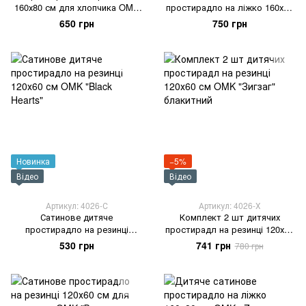
160х80 см для хлопчика OMK
простирадло на ліжко 160х80
"Машинки будівельні"
см OMK «Black Hearts»
650 грн
750 грн
Новинка
−5%
Відео
Відео
Артикул: 4026-С
Артикул: 4026-Х
Сатинове дитяче
Комплект 2 шт дитячих
простирадло на резинці
простирадл на резинці 120х60
120х60 см OMK "Black Hearts"
см OMK "Зигзаг" блакитний
530 грн
741 грн
780 грн