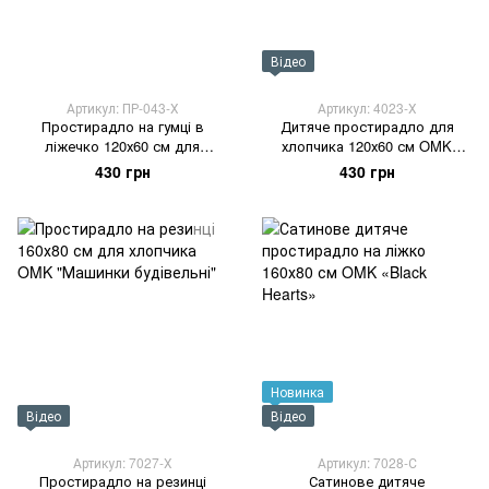
Відео
Артикул: ПР-043-Х
Артикул: 4023-Х
Простирадло на гумці в
Дитяче простирадло для
ліжечко 120х60 см для
хлопчика 120х60 см OMK
дівчинки OMK "Цукерки"
"Будівельні машини" жовтий
430 грн
430 грн
Новинка
Відео
Відео
Артикул: 7027-Х
Артикул: 7028-С
Простирадло на резинці
Сатинове дитяче