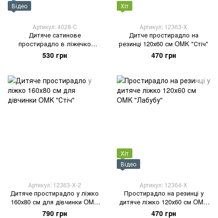
Відео
Хіт
Артикул: 4028-С
Артикул: 12363-Х
Дитяче сатинове
Дитче простирадло на
простирадло в ліжечко
резинці 120х60 см OMK "Стіч"
120х60 см OMK "Zoo"
530 грн
470 грн
Хіт
Відео
Артикул: 12363-Х-2
Артикул: 12364-Х
Дитяче простирадло у ліжко
Простирадло на резинці у
160х80 см для дівчинки OMK
дитяче ліжко 120х60 см OMK
"Стіч"
"Лабубу"
790 грн
470 грн