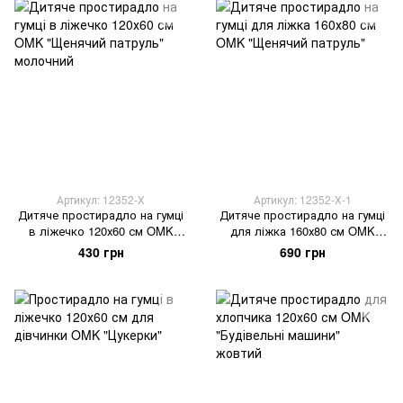
Артикул: 12352-Х
Артикул: 12352-Х-1
Дитяче простирадло на гумці
Дитяче простирадло на гумці
в ліжечко 120х60 см OMK
для ліжка 160х80 см OMK
"Щенячий патруль" молочний
"Щенячий патруль"
430 грн
690 грн