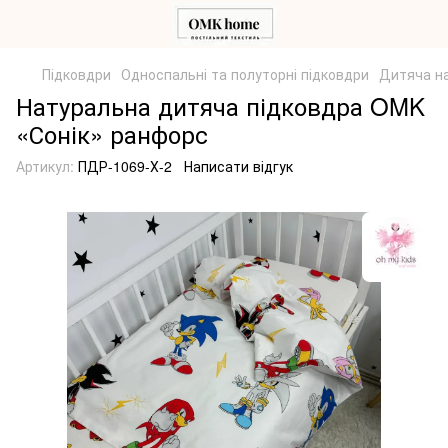
Підковдри
Односпальні та полуторні підковдри
Дитяча на
Натуральна дитяча підковдра OMK
«Сонік» ранфорс
Артикул:
ПДР-1069-Х-2
Написати відгук