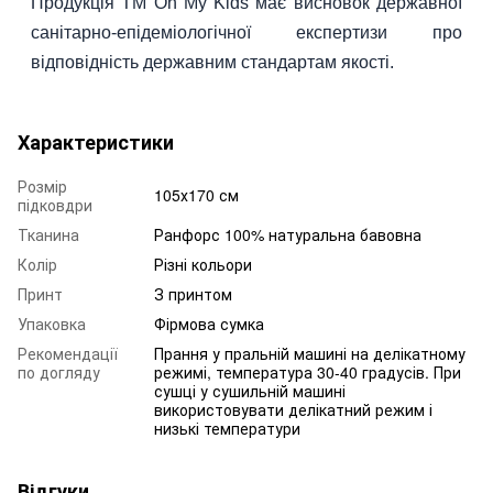
Продукція ТМ Oh My Kids має висновок державної
санітарно-епідеміологічної експертизи про
відповідність державним стандартам якості.
Характеристики
Розмір
105х170 см
підковдри
Тканина
Ранфорс 100% натуральна бавовна
Колір
Різні кольори
Принт
З принтом
Упаковка
Фірмова сумка
Рекомендації
Прання у пральній машині на делікатному
по догляду
режимі, температура 30-40 градусів. При
сушці у сушильній машині
використовувати делікатний режим і
низькі температури
Відгуки