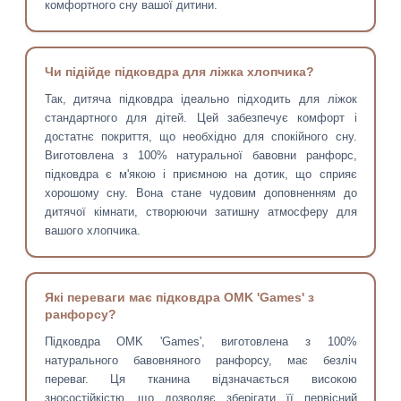
комфортного сну вашої дитини.
Чи підійде підковдра для ліжка хлопчика?
Так, дитяча підковдра ідеально підходить для ліжок
стандартного для дітей. Цей забезпечує комфорт і
достатнє покриття, що необхідно для спокійного сну.
Виготовлена з 100% натуральної бавовни ранфорс,
підковдра є м'якою і приємною на дотик, що сприяє
хорошому сну. Вона стане чудовим доповненням до
дитячої кімнати, створюючи затишну атмосферу для
вашого хлопчика.
Які переваги має підковдра OMK 'Games' з
ранфорсу?
Підковдра OMK 'Games', виготовлена з 100%
натурального бавовняного ранфорсу, має безліч
переваг. Ця тканина відзначається високою
зносостійкістю, що дозволяє зберігати її первісний