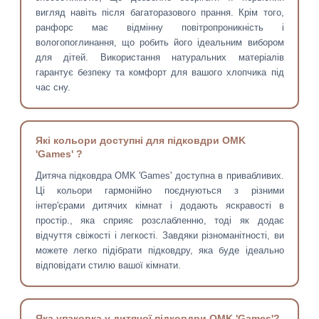
вигляд навіть після багаторазового прання. Крім того,
ранфорс має відмінну повітропроникність і
вологопоглинання, що робить його ідеальним вибором
для дітей. Використання натуральних матеріалів
гарантує безпеку та комфорт для вашого хлопчика під
час сну.
Які кольори доступні для підковдри OMK
'Games' ?
Дитяча підковдра OMK 'Games' доступна в привабливих.
Ці кольори гармонійно поєднуються з різними
інтер'єрами дитячих кімнат і додають яскравості в
простір., яка сприяє розслабленню, тоді як додає
відчуття свіжості і легкості. Завдяки різноманітності, ви
можете легко підібрати підковдру, яка буде ідеально
відповідати стилю вашої кімнати.
Яка упаковка у дитячої підковдри OMK 'Games'?