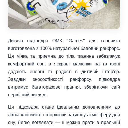
Дитяча підковдра OMK "Games" для хлопчика
виготовлена з 100% натуральної бавовни ранфорс.
Ця м'яка та приємна до тіла тканина забезпечує
комфортний сон, а яскраві малюнки на та фоні
додають енергії та радості в дитячий інтер'єр.
Завдяки зносостійкості ранфорсу, підковдра
витримує багаторазове прання, зберігаючи свій
первісний вигляд.
Ця підковдра стане ідеальним доповненням до
ліжка хлопчика, створюючи затишну атмосферу для
сну. Легко доглядати — її можна прати в пральній