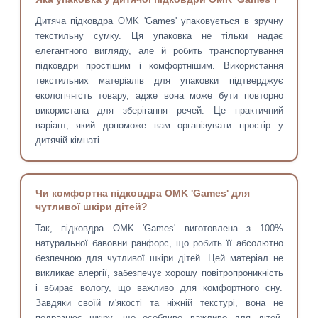
Дитяча підковдра OMK 'Games' упаковується в зручну
текстильну сумку. Ця упаковка не тільки надає
елегантного вигляду, але й робить транспортування
підковдри простішим і комфортнішим. Використання
текстильних матеріалів для упаковки підтверджує
екологічність товару, адже вона може бути повторно
використана для зберігання речей. Це практичний
варіант, який допоможе вам організувати простір у
дитячій кімнаті.
Чи комфортна підковдра OMK 'Games' для
чутливої шкіри дітей?
Так, підковдра OMK 'Games' виготовлена з 100%
натуральної бавовни ранфорс, що робить її абсолютно
безпечною для чутливої шкіри дітей. Цей матеріал не
викликає алергії, забезпечує хорошу повітропроникність
і вбирає вологу, що важливо для комфортного сну.
Завдяки своїй м'якості та ніжній текстурі, вона не
подразнює шкіру, що особливо важливо для дітей.