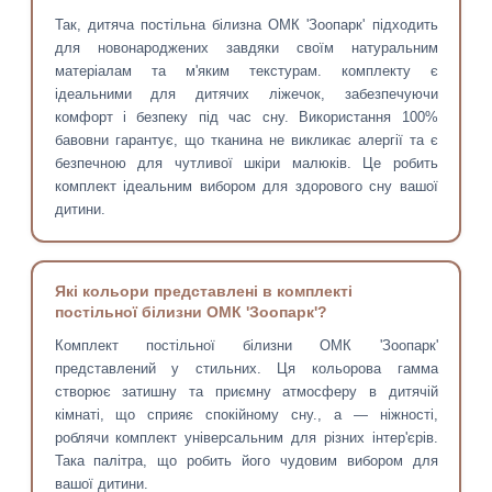
Так, дитяча постільна білизна ОМК 'Зоопарк' підходить
для новонароджених завдяки своїм натуральним
матеріалам та м'яким текстурам. комплекту є
ідеальними для дитячих ліжечок, забезпечуючи
комфорт і безпеку під час сну. Використання 100%
бавовни гарантує, що тканина не викликає алергії та є
безпечною для чутливої шкіри малюків. Це робить
комплект ідеальним вибором для здорового сну вашої
дитини.
Які кольори представлені в комплекті
постільної білизни ОМК 'Зоопарк'?
Комплект постільної білизни ОМК 'Зоопарк'
представлений у стильних. Ця кольорова гамма
створює затишну та приємну атмосферу в дитячій
кімнаті, що сприяє спокійному сну., а — ніжності,
роблячи комплект універсальним для різних інтер'єрів.
Така палітра, що робить його чудовим вибором для
вашої дитини.