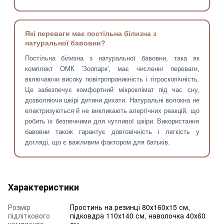
Які переваги має постільна білизна з
натуральної бавовни?
Постільна білизна з натуральної бавовни, така як
комплект ОМК 'Зоопарк', має численні переваги,
включаючи високу повітропроникність і гігроскопічність.
Це забезпечує комфортний мікроклімат під час сну,
дозволяючи шкірі дитини дихати. Натуральні волокна не
електризуються й не викликають алергічних реакцій, що
робить їх безпечними для чутливої шкіри. Використання
бавовни також гарантує довговічність і легкість у
догляді, що є важливим фактором для батьків.
Характеристики
Розмір
Простинь на резинці 80х160х15 см,
підліткового
підковдра 110х140 см, наволочка 40х60
комплекта
см