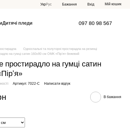
Мій кошик
Укр
Рус
Бажання
Вхід
097 80 98 567
и
Дитячі пледи
ростирадла
Односпальні та полуторні простирадла на резинці
радло на гумці сатин 160х80 см OMK «Пірʼя» бежевий
е простирадло на гумці сатин
Пірʼя»
ності
Артикул: 7022-С
Написати відгук
рн
В бажання