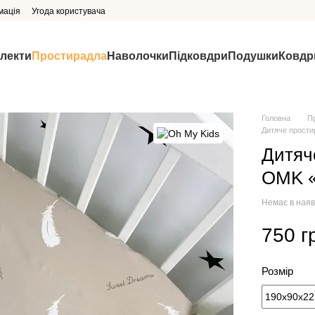
мація
Угода користувача
млекти
Простирадла
Наволочки
Підковдри
Подушки
Ковдр
Головна
П
Дитяче прости
Дитяч
OMK «
Немає в наяв
750 г
Розмір