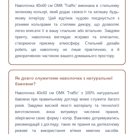
Наволочка 40х60 см ОМК 'Traffic' виконана в стильному
зеленому кольорі, який додає свіжості та затишку будь-
якому інтер'єру. Цей відтінок чудово поєднується з
різними кольорами та стилями декору, що дозволяє
легко вписати її в вашу спальню або вітальню. Завдяки
принту, наволочка виглядає яскраво та елегантно,
створюючи приємну атмосферу. Стильний дизайн
робить цю наволочку не лише практичною, а й
декоративною частиною вашого домашнього простору.
Як довго служитиме наволочка з натуральної
бавовни?
Наволочка 40х60 см ОМК 'Traffic' з 100% натуральної
бавовни при правильному догляді може служити багато
років. Завдяки високій якості матеріалу та технології
виготовлення, вона витримує численні прання,
зберігаючи свою форму і колір. Важливо дотримуватись
рекомендацій з догляду, таких як прання на делікатному
режимі та використання м'яких миючих засобів.