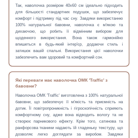
Так, наволочка розміром 40х60 см ідеально підходить
для більшості стандартних подушок, що забезпечує
комфорт і підтримку під час сну. Завдяки використанню
100% натуральної бавовни, наволочка є м'якою та
дихаючою, що робить її відмінним вибором для
щоденного використання. Вона також гармонійно
впишеться в будь-який інтер'єр, додаючи стиль і
затишок вашій спальні. Використання цієї наволочки
забезпечить вам здоровий та комфортний сон.
Які переваги має наволочка ОМК 'Traffic' з
бавовни?
Наволочка ОМК 'Traffic' виготовлена з 100% натуральної
бавовни, що забезпечує її м'якість та приємність на
дотик. Її повітропроникність і гігроскопічність сприяють
комфортному сну, адже вона відводить вологу та не
створює парникового ефекту. Крім того, сатинова та
ранфорсова тканини надають їй гладеньку текстуру, що
дозволяє легко доглядати за виробом. Завдяки