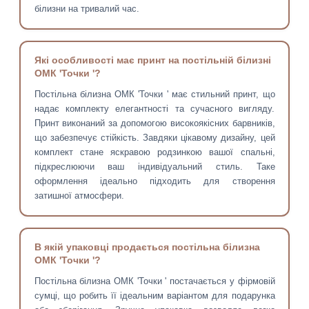
білизни на тривалий час.
Які особливості має принт на постільній білизні
ОМК 'Точки '?
Постільна білизна ОМК 'Точки ' має стильний принт, що
надає комплекту елегантності та сучасного вигляду.
Принт виконаний за допомогою високоякісних барвників,
що забезпечує стійкість. Завдяки цікавому дизайну, цей
комплект стане яскравою родзинкою вашої спальні,
підкреслюючи ваш індивідуальний стиль. Таке
оформлення ідеально підходить для створення
затишної атмосфери.
В якій упаковці продається постільна білизна
ОМК 'Точки '?
Постільна білизна ОМК 'Точки ' постачається у фірмовій
сумці, що робить її ідеальним варіантом для подарунка