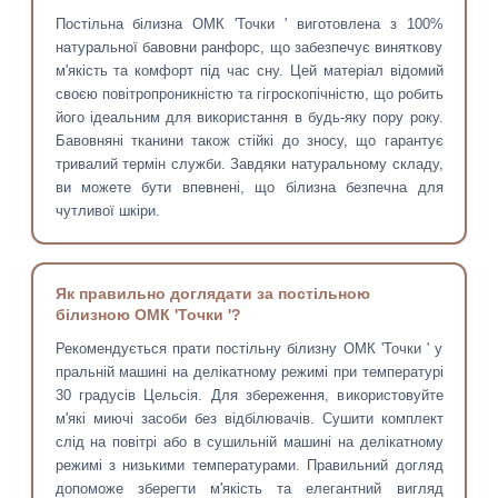
Постільна білизна ОМК 'Точки ' виготовлена з 100%
натуральної бавовни ранфорс, що забезпечує виняткову
м'якість та комфорт під час сну. Цей матеріал відомий
своєю повітропроникністю та гігроскопічністю, що робить
його ідеальним для використання в будь-яку пору року.
Бавовняні тканини також стійкі до зносу, що гарантує
тривалий термін служби. Завдяки натуральному складу,
ви можете бути впевнені, що білизна безпечна для
чутливої шкіри.
Як правильно доглядати за постільною
білизною ОМК 'Точки '?
Рекомендується прати постільну білизну ОМК 'Точки ' у
пральній машині на делікатному режимі при температурі
30 градусів Цельсія. Для збереження, використовуйте
м'які миючі засоби без відбілювачів. Сушити комплект
слід на повітрі або в сушильній машині на делікатному
режимі з низькими температурами. Правильний догляд
допоможе зберегти м'якість та елегантний вигляд