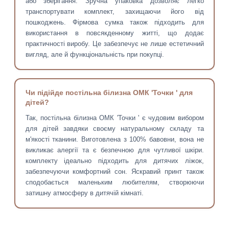
або зберігання. Зручна упаковка дозволяє легко
транспортувати комплект, захищаючи його від
пошкоджень. Фірмова сумка також підходить для
використання в повсякденному житті, що додає
практичності виробу. Це забезпечує не лише естетичний
вигляд, але й функціональність при покупці.
Чи підійде постільна білизна ОМК 'Точки ' для
дітей?
Так, постільна білизна ОМК 'Точки ' є чудовим вибором
для дітей завдяки своєму натуральному складу та
м'якості тканини. Виготовлена з 100% бавовни, вона не
викликає алергії та є безпечною для чутливої шкіри.
комплекту ідеально підходить для дитячих ліжок,
забезпечуючи комфортний сон. Яскравий принт також
сподобається маленьким любителям, створюючи
затишну атмосферу в дитячій кімнаті.