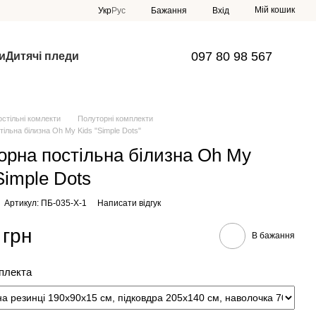
Мій кошик
Укр
Рус
Бажання
Вхід
097 80 98 567
и
Дитячі пледи
остільні комлекти
Полуторні комплекти
ільна білизна Oh My Kids "Simple Dots"
орна постільна білизна Oh My
Simple Dots
Артикул: ПБ-035-Х-1
Написати відгук
 грн
В бажання
мплекта