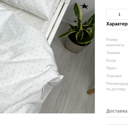
Характер
Розмір
комплекта
Тканина
Колір
Принт
Упаковка
Рекомендаці
по догляду
Доставка