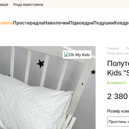
мація
Угода користувача
млекти
Простирадла
Наволочки
Підковдри
Подушки
Ковдр
Головна
П
Полуторна пост
Полут
Kids "
В наявності
2 380
Розмір ко