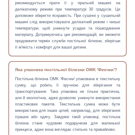
рекомендується прати її у пральній машині на
делікатному режимі при температурі 30 градусів. Це
допоможе зберегти яскравість. При сушінні у сушильній
машині слід використовувати делікатний режим і низькі
температури, щоб уникнути усадки та пошкодження
матеріалу. Дотримуючись цих рекомендацій, ви зможете
продовжити термін служби постільної білизни, зберігши
її м'якість і комфорт для вашої дитини.
Яка упаковка постільної білизни OMK 'Феєчки'?
Постільна білизна OMK 'Феєчки' упакована в текстильну
сумку, що робить її зручною для зберігання та
транспортування. Така упаковка не тільки практична,
але й екологічна, адже дозволяє уникнути використання
пластикових пакетів. Текстильна сумка може бути
використана для інших цілей, наприклад, для зберігання
іграшок або одягу. Завдяки такій упаковці, постільна
білизна стане чудовим подарунком для маленької
принцеси, адже вона виглядає стильно та привабливо.