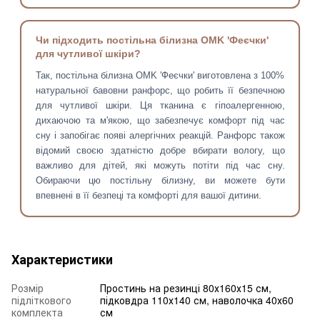
Чи підходить постільна білизна OMK 'Феєчки'
для чутливої шкіри?
Так, постільна білизна OMK 'Феєчки' виготовлена з 100%
натуральної бавовни ранфорс, що робить її безпечною
для чутливої шкіри. Ця тканина є гіпоалергенною,
дихаючою та м'якою, що забезпечує комфорт під час
сну і запобігає появі алергічних реакцій. Ранфорс також
відомий своєю здатністю добре вбирати вологу, що
важливо для дітей, які можуть потіти під час сну.
Обираючи цю постільну білизну, ви можете бути
впевнені в її безпеці та комфорті для вашої дитини.
Характеристики
Розмір
Простинь на резинці 80х160х15 см,
підліткового
підковдра 110х140 см, наволочка 40х60
комплекта
см