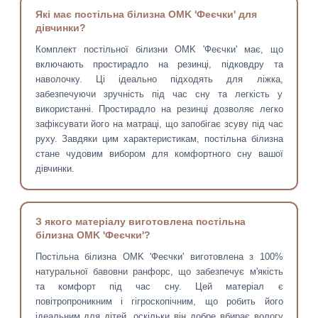
Які має постільна білизна OMK 'Феєчки' для
дівчинки?
Комплект постільної білизни OMK 'Феєчки' має, що
включають простирадло на резинці, підковдру та
наволочку. Ці ідеально підходять для ліжка,
забезпечуючи зручність під час сну та легкість у
використанні. Простирадло на резинці дозволяє легко
зафіксувати його на матраці, що запобігає зсуву під час
руху. Завдяки цим характеристикам, постільна білизна
стане чудовим вибором для комфортного сну вашої
дівчинки.
З якого матеріалу виготовлена постільна
білизна OMK 'Феєчки'?
Постільна білизна OMK 'Феєчки' виготовлена з 100%
натуральної бавовни ранфорс, що забезпечує м'якість
та комфорт під час сну. Цей матеріал є
повітропроникним і гігроскопічним, що робить його
ідеальним для дітей, оскільки він добре вбирає вологу