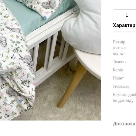
Характер
Розмір
дитяча
постіль
Тканина
Колір
Принт
Упаковка
Рекомендаці
по догляду
Доставка