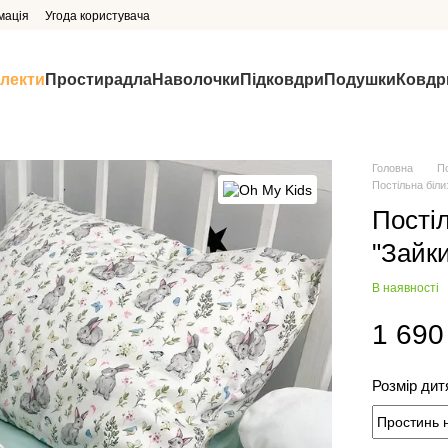
мація
Угода користувача
млекти
Простирадла
Наволочки
Підковдри
Подушки
Ковдр
Головна
П
Постільна біли
Пості
"Зайк
В наявності
1 690
Розмір дит