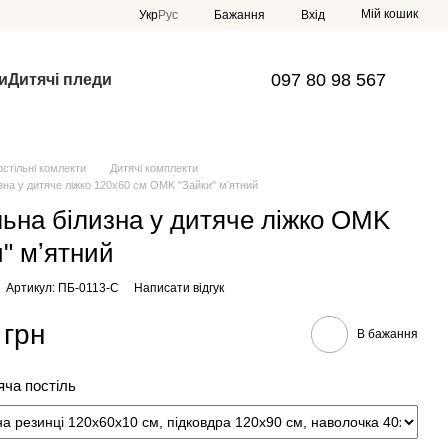
Мій кошик
Укр
Рус
Бажання
Вхід
097 80 98 567
и
Дитячі пледи
остільні комлекти
Дитячі комплекти
зна у дитяче ліжко 120х60 см OMK "Зайки" мʼятний
льна білизна у дитяче ліжко OMK
и" мʼятний
Артикул: ПБ-0113-С
Написати відгук
 грн
В бажання
яча постіль