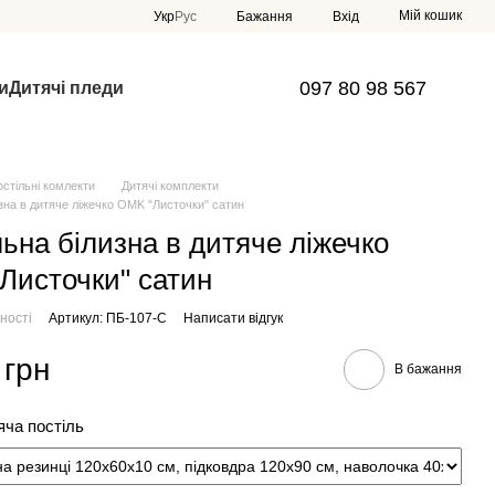
Мій кошик
Укр
Рус
Бажання
Вхід
097 80 98 567
и
Дитячі пледи
остільні комлекти
Дитячі комплекти
зна в дитяче ліжечко OMK "Листочки" сатин
ьна білизна в дитяче ліжечко
Листочки" сатин
ності
Артикул: ПБ-107-С
Написати відгук
 грн
В бажання
яча постіль