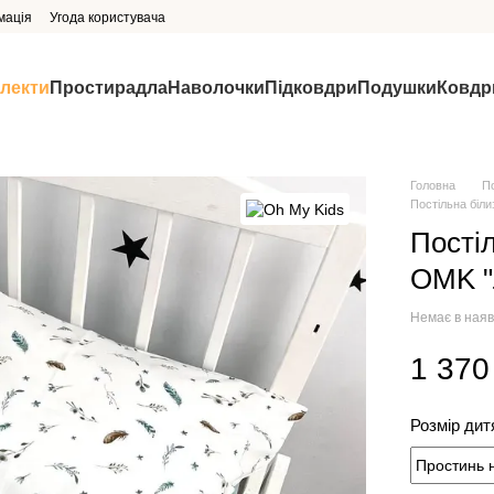
мація
Угода користувача
млекти
Простирадла
Наволочки
Підковдри
Подушки
Ковдр
Головна
П
Постільна біли
Постіл
OMK "
Немає в наяв
1 370
Розмір дит