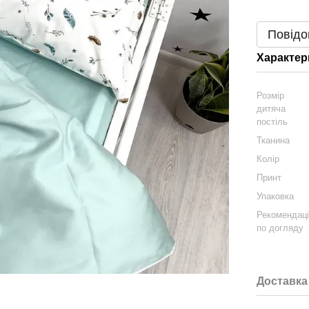
Повідо
Характер
Розмір
дитяча
постіль
Тканина
Колір
Принт
Упаковка
Рекомендаці
по догляду
Доставка