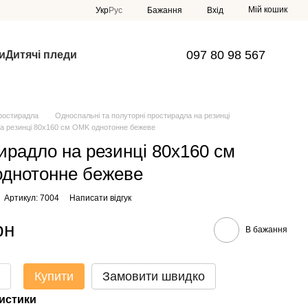
Мій кошик
Укр
Рус
Бажання
Вхід
097 80 98 567
и
Дитячі пледи
ростирадла
Односпальні та полуторні простирадла на резинці
а резинці 80х160 см OMK однотонне бежеве
ирадло на резинці 80х160 см
днотонне бежеве
Артикул: 7004
Написати відгук
рн
В бажання
Купити
Замовити швидко
истики