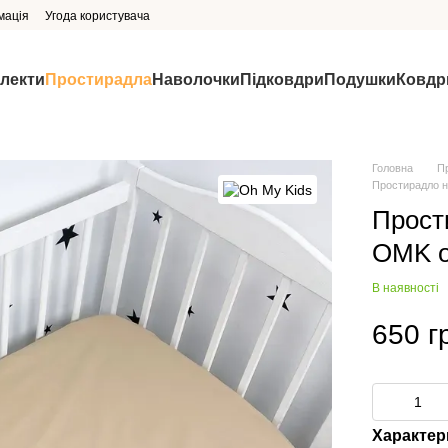
мація
Угода користувача
млекти
Простирадла
Наволочки
Підковдри
Подушки
Ковдр
Головна
П
Простирадло н
Прост
OMK о
В наявності
650 г
Характер