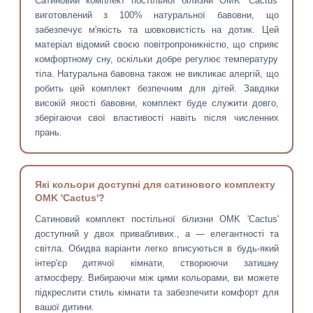
Сатиновий комплект постільної білизни OMK 'Cactus'
виготовлений з 100% натуральної бавовни, що
забезпечує м'якість та шовковистість на дотик. Цей
матеріал відомий своєю повітропроникністю, що сприяє
комфортному сну, оскільки добре регулює температуру
тіла. Натуральна бавовна також не викликає алергій, що
робить цей комплект безпечним для дітей. Завдяки
високій якості бавовни, комплект буде служити довго,
зберігаючи свої властивості навіть після численних
прань.
Які кольори доступні для сатинового комплекту
OMK 'Cactus'?
Сатиновий комплект постільної білизни OMK 'Cactus'
доступний у двох привабливих., а — елегантності та
світла. Обидва варіанти легко вписуються в будь-який
інтер'єр дитячої кімнати, створюючи затишну
атмосферу. Вибираючи між цими кольорами, ви можете
підкреслити стиль кімнати та забезпечити комфорт для
вашої дитини.