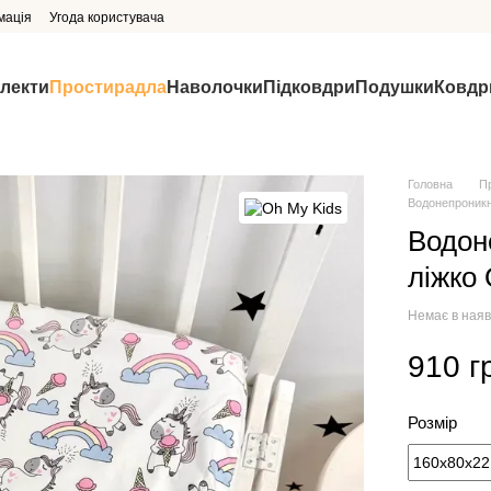
мація
Угода користувача
млекти
Простирадла
Наволочки
Підковдри
Подушки
Ковдр
Головна
П
Водонепроникн
Водон
ліжко 
Немає в наяв
910 г
Розмір