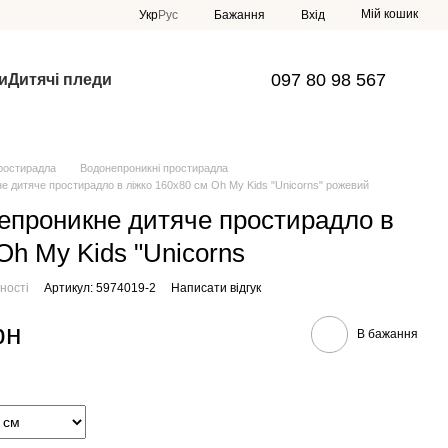
Мій кошик
Укр
Рус
Бажання
Вхід
097 80 98 567
и
Дитячі пледи
ростирадла
Водонепроникні простирадла
е дитяче простирадло в ліжко 160х80 см Oh My Kids "Unicorns" рожевий
епроникне дитяче простирадло в
Oh My Kids "Unicorns
ності
Артикул: 5974019-2
Написати відгук
рн
В бажання