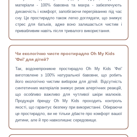
матеріали - 100% бавовна та махра - забезпечують
дихаючість і комфорт, запобігаючи перегріванню під час
сну. Це простирадло також легко доглядати, що знижує
стрес для батьків, адже воно залишається чистим і
привабливим навіть після тривалого використання.
Чи екологічно чисте простирадло Oh My Kids
'Феї' для дітей?
Так, водонепроникне простирадло Oh My Kids 'Феї'
виготовлене з 100% натуральної бавовни, що робить
його екологічно чистим вибором для дітей. Відсутність
синтетичних матеріалів знижує ризик алергічних реакцій,
що особливо важливо для чутливої шкіри малюків.
Продукція бренду Oh My Kids проходить контроль
якості, що гарантує безпеку при використанні. Обираючи
це простирадло, ви не тільки дбаєте про комфорт вашої
дитини, але й про навколишнє середовище.