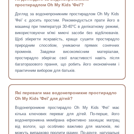
простирадлом Oh My Kids 'Феї'?
Догляд за водонепроникним простирадлом Oh My Kids
'Феї' є досить простим. Рекомендується прати його в
машинці при температурі 30-40°C в делікатному режимі,
використовуючи м'які миючі засоби без відбілювачів.
Щоб зберегти яскравість, краще сушити простирадло
природним способом, уникаючи прямих сонячних
променів. Завдяки високоякісним матеріалам,
простирадло зберігає свої властивості навіть після
багаторазового прання, що робить його економічним і
практичним вибором для батьків.
Які переваги має водонепроникне простирадло
Oh My Kids 'Феї' для дітей?
Водонепроникне простирадло Oh My Kids 'Феї' має
кілька ключових переваг для дітей. По-перше, його
водонепроникна мембрана ефективно захищає матрац
від вологи, що особливо важливо для малюків, які
можуть випадково пролити рідину. По-друге, натуральні