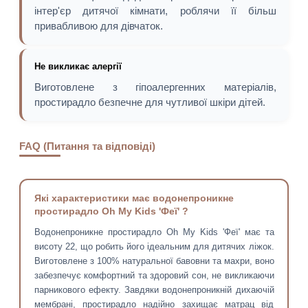
інтер'єр дитячої кімнати, роблячи її більш
привабливою для дівчаток.
Не викликає алергії
Виготовлене з гіпоалергенних матеріалів,
простирадло безпечне для чутливої шкіри дітей.
FAQ (Питання та відповіді)
Які характеристики має водонепроникне
простирадло Oh My Kids 'Феї' ?
Водонепроникне простирадло Oh My Kids 'Феї' має та
висоту 22, що робить його ідеальним для дитячих ліжок.
Виготовлене з 100% натуральної бавовни та махри, воно
забезпечує комфортний та здоровий сон, не викликаючи
парникового ефекту. Завдяки водонепроникній дихаючій
мембрані, простирадло надійно захищає матрац від